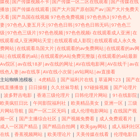
媒视|国产传媒视频不卡|国产传媒一区二区在线观看|国产传媒在线
播放|国产传媒在线观看|国产大片国产原创国产av|国产大片免费天
天看|国产岛国在线视频
97色色免费视频|97色色热3|97色色人
妻|97色色人妻五月天|97色色日韩|97色色日韩无码|97色色三
级|97色色三级片|97色色视频|97色色视频i
在线观看成人亚洲|在
线观看成人亚洲网站天堂|在线观看成人影院|在线观看成人永久免
费网站|在线观看岛国大片|在线观看的av免费网站|在线观看的av网
站|在线观看的a站|在线观看的A站免费完整版|在线观看的a站最新
Av院区|av在线18岁|av在线的网址|AV在线电影网|AV在线干|av在
线色人妻|av在线享|AV在线小次留|aV站网站|av直接看
主站蜘蛛池模板：
4虎精品
|
国产福利片在线
|
草逼网123
|
国产在
线直播播放
|
日日操狠
|
久久丝袜导航
|
97碰操视频
|
国产论理片
|
波多野吉电影
|
香港三级伦理片
|
日韩伦理片网站
|
91在线影院
|
欧美疯狂日比
|
午间影院福利社
|
欧美精品美女
|
亚洲一区
|
三级
片网站导航
|
国产一区二区无吗
|
成人伦理电影网站
|
在线国产视
频一区
|
国产主播综合社区
|
国产视频免费看
|
成人免费观看片
|
成人一区国产精品
|
国产精品自拍网
|
欧美gay网站
|
成人福利社区
在线
|
香蕉视频网站
|
欧美理论片
|
天美传媒在线看
|
伦理电影日