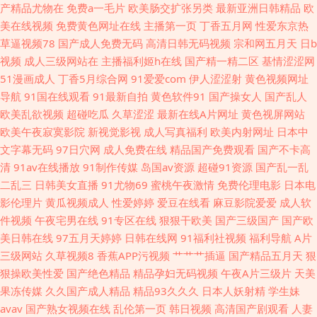
51 人人澡人人爱 中日肏屄视频 超碰BB 久久成人精品 日韩艹逼 尤物com欧
产精品尤物在
免费a一毛片
欧美肠交扩张另类
最新亚洲日韩精品
欧
美在线视频
免费黄色网址在线
主播第一页
丁香五月网
性爱东京热
美 成人精品视频 日本熟妇色视频 91视频综合大全 户外丰满少妇啪片 日本
草逼视频78
国产成人免费无码
高清日韩无码视频
宗和网五月天
日b
视频
成人三级网站在
主播福利姬h在线
国产精一精二区
基情涩涩网
www色色 综合色色2 超碰人人鲁人人 欧美桃色网 九九99热 日韩啪啪在线视
51漫画成人
丁香5月综合网
91爱爱com
伊人涩涩射
黄色视频网址
导航
91国在线观看
91最新自拍
黄色软件91
国产操女人
国产乱人
频 操熟女视频 欧美野外性V 在线黑丝91 国产91探花 欧美另娄性爱 伊人网狼
欧美乱欲视频
超碰吃瓜
久草涩涩
最新在线A片网址
黄色视屏网站
欧美午夜寂寞影院
新视觉影视
成人写真福利
欧美内射网址
日本中
人 超碰91青娱乐吧 久热这里只有 熟妇超碰自拍 AV狼友社区论坛 久久素人
文字幕无码
97日穴网
成人免费在线
精品国产免费观看
国产不卡高
清
91av在线播放
91制作传媒
岛国av资源
超碰91资源
国产乱一乱
丝袜欧洲综合 91熟女爱爱 久久老司机网 五月天偷拍 99色色网 狠狠干综合
二乱三
日韩美女直播
91尤物69
蜜桃午夜激情
免费伦理电影
日本电
影伦理片
黄瓜视频成人
性爱婷婷
爱豆在线看
麻豆影院爱爱
成人软
人禽另类在线观看 亚洲天堂bt 国产女人3p 少妇黑森林 99热逼逼 韩国美女av
件视频
午夜宅男在线
91专区在线
狠狠干欧美
国产三级国产
国产欧
美日韩在线
97五月天婷婷
日韩在线网
91福利社视频
福利导航
A片
网址 日韩色综合网 91老司机福利 肏屄视频在线看 亚洲狼友AV天堂 超碰色
三级网站
久草视频8
香蕉APP污视频
艹艹艹插逼
国产精品五月天
狠
狠操欧美性爱
国产绝色精品
精品孕妇无码视频
午夜A片三级片
天美
色人人 中文字幕日韩电影 久久伊人欧洲 97亚洲中文 国产在线999 日本黄色
果冻传媒
久久国产成人精品
精品93久久久
日本人妖射精
学生妹
avav
国产熟女视频在线
乱伦第一页
韩日视频
高清国产剧观看
人妻