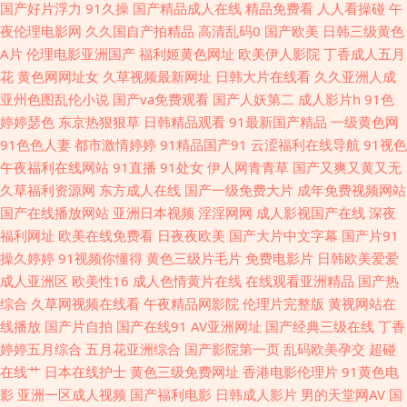
黄色电影在线 午夜成人 成人视频在线导航 久草资源福利站3 日韩a级在线观
国产好片浮力
91久操
国产精品成人在线
精品免费看
人人看操碰
午
夜伦理电影网
久久国自产拍精品
高清乱码0
国产欧美
日韩三级黄色
看 中日韩三级黄色 国产91黑丝 影音先锋国产性爱 九一在線觀看 亚洲微拍福
A片
伦理电影亚洲国产
福利姬黄色网址
欧美伊人影院
丁香成人五月
花
黄色网网址女
久草视频最新网址
日韩大片在线看
久久亚洲人成
利 97资源人妻 国产白丝视频 久色成人网 亚洲污久 99福利视频导航 国产久
亚州色图乱伦小说
国产va免费观看
国产人妖第二
成人影片h
91色
婷婷瑟色
东京热狠狠草
日韩精品观看
91最新国产精品
一级黄色网
久视频 免费传媒视频传媒 www日日干 人妻乱艹艹 99热色 国产在8p 欧美豆
91色色人妻
都市激情婷婷
91精品国产91
云涩福利在线导航
91视色
午夜福利在线网站
91直播
91处女
伊人网青青草
国产又爽又黄又无
花91 91次元官网首页 超碰天天操 久草福利资源网 日本三级大片 一本超碰
久草福利资源网
东方成人在线
国产一级免费大片
成年免费视频网站
国产在线播放网站
亚洲日本视频
淫淫网网
成人影视国产在线
深夜
97在线 日韩三级在线观看 超碰久碰 激情五月欧美 人人操免费 97在线观看
福利网址
欧美在线免费看
日夜夜欧美
国产大片中文字幕
国产片91
操久婷婷
91视频你懂得
黄色三级片毛片
免费电影片
日韩欧美爱爱
欧美瑟瑟 91精品丝袜国产 成人久久免费 久久福利一区二区 日韩伦理3P动作
成人亚洲区
欧美性16
成人色情黄片在线
在线观看亚洲精品
国产热
综合
久草网视频在线看
午夜精品网影院
伦理片完整版
黄视网站在
99超碰精品 狠狠干综合影院 日本性爱少妇 在线成人网址 爱豆传媒免费播放
线播放
国产片自拍
国产在线91
AV亚洲网址
国产经典三级在线
丁香
婷婷五月综合
五月花亚洲综合
国产影院第一页
乱码欧美孕交
超碰
精品福利局 91国自在线播放 韩国日本色色 日韩欧美A片 97福利社 国产视频
在线艹
日本在线护士
黄色三级免费网址
香港电影伦理片
91黄色电
影
亚洲一区成人视频
国产福利电影
日韩成人影片
男的天堂网AV
国