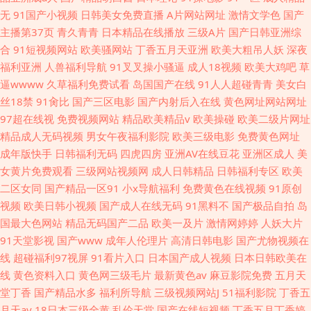
无
91国产小视频
日韩美女免费直播
A片网站网址
激情文学色
国产
主播第37页
青久青青
日本精品在线播放
三级A片
国产日韩亚洲综
合
91短视频网站
欧美骚网站
丁香五月天亚洲
欧美大粗吊人妖
深夜
福利亚洲
人兽福利导航
91叉叉操小骚逼
成人18视频
欧美大鸡吧
草
逼wwww
久草福利免费试看
岛国国产在线
91人人超碰青青
美女白
丝18禁
91肏比
国产三区电影
国产内射后入在线
黄色网址网站网址
97超在线视
免费视频网站
精品欧美精品v
欧美操碰
欧美二级片网址
精品成人无码视频
男女午夜福利影院
欧美三级电影
免费黄色网址
成年版快手
日韩福利无码
四虎四房
亚洲AV在线豆花
亚洲区成人
美
女黄片免费观看
三级网站视频网
成人日韩精品
日韩福利专区
欧美
二区女同
国产精品一区91
小x导航福利
免费黄色在线视频
91原创
视频
欧美日韩小视频
国产成人在线无码
91黑料不
国产极品自拍
岛
国最大色网站
精品无码国产二品
欧美一及片
激情网婷婷
人妖大片
91天堂影视
国产www
成年人伦理片
高清日韩电影
国产尤物视频在
线
超碰福利97视屏
91看片入口
日本国产成人视频
日本日韩欧美在
线
黄色资料入口
黄色网三级毛片
最新黄色av
麻豆影院免费
五月天
堂丁香
国产精品水多
福利所导航
三级视频网站J
51福利影院
丁香五
月天av
18日本三级全黄
乱伦天堂
国产在线短视频
丁香五月丁香婷