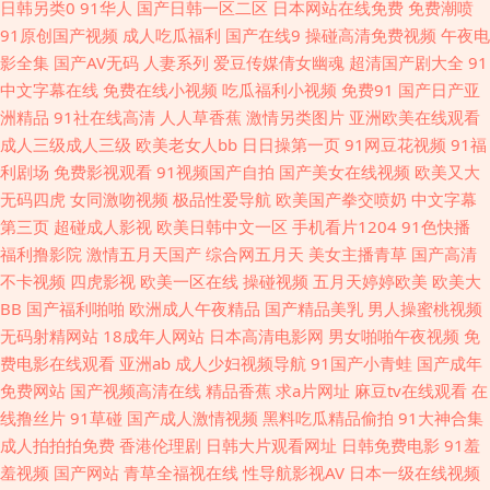
99爱视频 精东黄色视屏 日韩美淫色 亚洲黑料1区2区 91五月天传媒 岛国片
日韩另类0
91华人
国产日韩一区二区
日本网站在线免费
免费潮喷
91原创国产视频
成人吃瓜福利
国产在线9
操碰高清免费视频
午夜电
免费 精品久久草 日本一本本兔费区 91色女啪啪 超碰热久久 欧美性00 91含
影全集
国产AV无码
人妻系列
爱豆传媒倩女幽魂
超清国产剧大全
91
中文字幕在线
免费在线小视频
吃瓜福利小视频
免费91
国产日产亚
羞草网站 国产传媒中文字幕 欧美性交另 91福利视频网站 肏屄大神 国产熟妇
洲精品
91社在线高清
人人草香蕉
激情另类图片
亚洲欧美在线观看
成人三级成人三级
欧美老女人bb
日日操第一页
91网豆花视频
91福
久久 女同视频 先锋AV爽爽爽 91视频com 国产交配日韩 蜜桃精品一 婷婷五
利剧场
免费影视观看
91视频国产自拍
国产美女在线视频
欧美又大
无码四虎
女同激吻视频
极品性爱导航
欧美国产拳交喷奶
中文字幕
月花成人 91国产高清视频 超碰爱爱 国产物业视频 欧美Aⅴ视频 探花国产综合
第三页
超碰成人影视
欧美日韩中文一区
手机看片1204
91色快播
福利撸影院
激情五月天国产
综合网五月天
美女主播青草
国产高清
在线 91海角视频 男人国产精品自拍 在线亚洲一区网站 国产超碰在线永久 日
不卡视频
四虎影视
欧美一区在线
操碰视频
五月天婷婷欧美
欧美大
BB
国产福利啪啪
欧洲成人午夜精品
国产精品美乳
男人操蜜桃视频
韩足交视频91 足交视频在线看 波多野衣五级片 国产中出在线观看 日韩无毛
无码射精网站
18成年人网站
日本高清电影网
男女啪啪午夜视频
免
费电影在线观看
亚洲ab
成人少妇视频导航
91国产小青蛙
国产成年
97亚洲综合 精品卡一在线 日韩操逼影视 18视频 www青艹 黑丝精品视频 久
免费网站
国产视频高清在线
精品香蕉
求a片网址
麻豆tv在线观看
在
线撸丝片
91草碰
国产成人激情视频
黑料吃瓜精品偷拍
91大神合集
久国产精品人妻 手机在线视91 91久久 国产男女啪啪视频 伊人成人在线 韩国
成人拍拍拍免费
香港伦理剧
日韩大片观看网址
日韩免费电影
91羞
羞视频
国产网站
青草全福视在线
性导航影视AV
日本一级在线视频