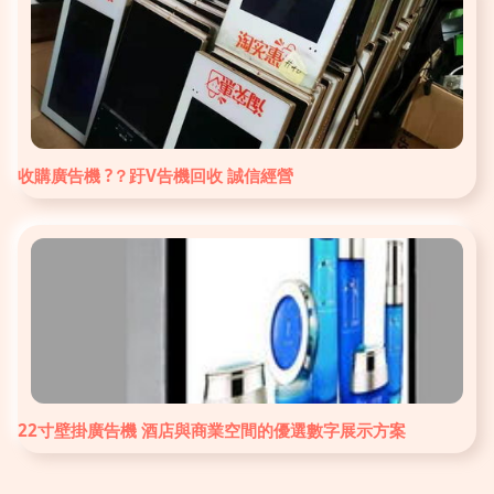
收購廣告機 ?？趶V告機回收 誠信經營
22寸壁掛廣告機 酒店與商業空間的優選數字展示方案