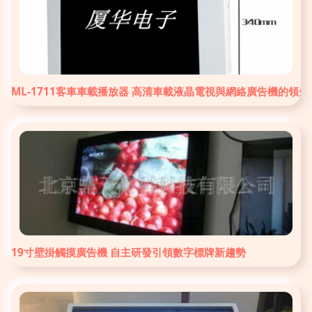
ML-1711客車車載播放器 高清車載液晶電視與網絡廣告機的領先
19寸壁掛觸摸廣告機 自主研發引領數字標牌新趨勢