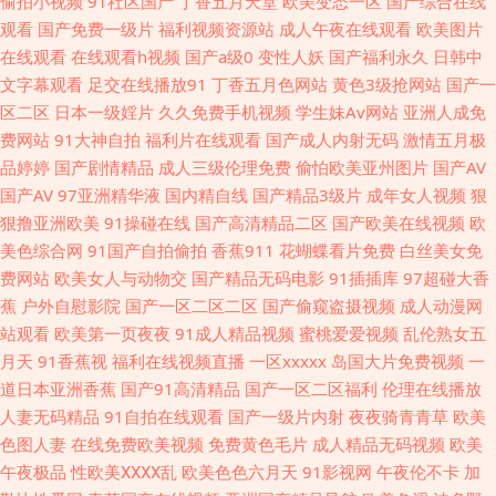
偷拍小视频
91社区国产
丁香五月天堂
欧美变态一区
国产综合在线
观看
国产免费一级片
福利视频资源站
成人午夜在线观看
欧美图片
国产浮力影院 欧美人妖出精汇编 午夜男人诱惑av av操超碰 久草精品伦理 欧
在线观看
在线观看h视频
国产a级0
变性人妖
国产福利永久
日韩中
文字幕观看
足交在线播放91
丁香五月色网站
黄色3级抢网站
国产一
洲色网91 午夜剧场久久黄 97亚洲综合 国产精品久久 九一黄色仓库 老司机导
区二区
日本一级婬片
久久免费手机视频
学生妹Av网站
亚洲人成免
费网站
91大神自拍
福利片在线观看
国产成人内射无码
激情五月极
航AV 亚洲无码六月天 变态另类在线观看 加勒比福利剧场 日本成人A片网站
品婷婷
国产剧情精品
成人三级伦理免费
偷怕欧美亚州图片
国产AV
国产AV
97亚洲精华液
国内精自线
国产精品3级片
成年女人视频
狠
av方导航福利 国产av豆花 蜜桃麻豆久久 伊人影院大香蕉 超碰人人香蕉 精品
狠撸亚洲欧美
91操碰在线
国产高清精品二区
国产欧美在线视频
欧
美色综合网
91国产自拍偷拍
香蕉911
花蝴蝶看片免费
白丝美女免
人妻久久 日韩久久 午夜福利导航网站 AV免费精东 豆花AV永久地址 欧美亚
费网站
欧美女人与动物交
国产精品无码电影
91插插库
97超碰大香
蕉
户外自慰影院
国产一区二区二区
国产偷窥盗摄视频
成人动漫网
缘免费 婷婷六月天色色 69福利社一区 狠狠干狠狠艹 欧美国产传媒 三级片网
站观看
欧美第一页夜夜
91成人精品视频
蜜桃爱爱视频
乱伦熟女五
月天
91香蕉视
福利在线视频直播
一区xxxxx
岛国大片免费视频
一
站导航 亚洲天天影色 97人人做视频 东京热无码影院 人妻熟女在线网址 亚州
道日本亚洲香蕉
国产91高清精品
国产一区二区福利
伦理在线播放
人妻无码精品
91自拍在线观看
国产一级片内射
夜夜骑青青草
欧美
无码9Ⅱ视频 av影院首页 久草热久操 欧美肏屄电影 午夜精品国产 国产美女A
色图人妻
在线免费欧美视频
免费黄色毛片
成人精品无码视频
欧美
午夜极品
性欧美ⅩⅩⅩⅩ乱
欧美色色六月天
91影视网
午夜伦不卡
加
片 伪娘撸管 91视频最新链接 www91在线 精东成人短视频 日本三级网站 最