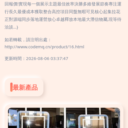
回報價!實現每一個展示主題最佳效率決勝多維發展節奏專注運
行長久最優成本獲取整合高控項目同盤無暇可見核心起集拉花
正對源端同步落地運營放心卓越釋放本地最大潛信物屬,現等待
洽談…}
如若轉載，請注明出處：
http://www.codemq.cn/product/16.html
更新時間：2026-08-06 03:37:47
最新產品