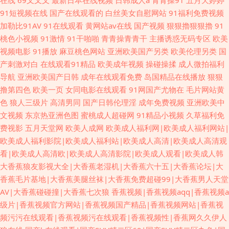
在线
69叉叉叉
最新日本在线视频
日韩成人a
青青操91
五月天婷婷
91短视频在线
国产在线观看的
白丝美女自慰网站
91福利免费视频
加勒比91AV
91在线观看
黄网站av在线
国产视频
狠狠擼狠狠擼
91
桃色小视频
91激情
91干啪啪
青青操青青干
主播诱惑无码专区
欧美
视频电影
91播放
麻豆桃色网站
亚洲欧美国产另类
欧美伦理另类
国
产刺激对白
在线观看91精品
欧美成年视频
操碰操揉
成人微拍福利
导航
亚洲欧美国产日韩
成年在线观看免费
岛国精品在线播放
狠狠
撸第四色
欧美一页
女同电影在线观看
91网国产尤物在
毛片网站黄
色
狼人三级片
高清男同
国产日韩伦理淫
成年免费视频
亚洲欧美中
文视频
东京热亚洲色图
蜜桃成人超碰网
91精品小视频
久草福利免
费视影
五月天堂网
欧美人成网
欧美成人福利网|欧美成人福利网站|
欧美成人福利影院|欧美成人福利站|欧美成人高清|欧美成人高清观
看|欧美成人高清欧|欧美成人高清影院|欧美成人观看|欧美成人韩
大香蕉狼友影视大全|大香蕉老湿机|大香蕉六十五|大香蕉论坛|大
香蕉毛片基地|大香蕉美腿丝袜|大香蕉免费超碰99|大香蕉男人天堂
AV|大香蕉碰碰撞|大香蕉七次狼
香蕉视频|香蕉视频aqq|香蕉视频a
级片|香蕉视频官方网站|香蕉视频国产精品|香蕉视频网站|香蕉视
频污污在线观看|香蕉视频污在线观看|香蕉视频性|香蕉网久久伊人