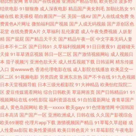
勒比性爱网
青草国产在线视频
亚洲国产精品导航
欧美色淫
波多野
结依电影
91狠狠撸
成人深夜电影
精品国产美女剃毛
加勒比熟女
91
新浮力网址公 国产后入自慰大片 欧美久久成年网站 丝袜天堂网 91网页直接
碰在线
欧美裸模
萌白酱国产一区
美国一级AV
国产人在线成免费
免
费黄色A片网址
微拍福利国产视频
国产人成无码视频
国产原创区色
看 白丝足交 囯产成人AV传媒 天天毛片 AV午夜激情 国产美女艹B 九九色色
花堂
在线免费黄A片
久草福利
乱伦家庭
成人午夜免费视频
人妖射
精
国产屁屁
国产精品天干天
国产精品午夜一区
中文字幕无码人妻
欧美色图无毒 伊人大香蕉在线 91网站美女 韩国午夜探花 欧美在一区 伊人
日本不卡二区
国产日韩91
久草福利视频网
91日日夜夜91
超碰碰天
天操
91草草酒店视频
韩日一区二区
国产激情视频网站
成人视频日
AⅤ大香蕉 Www欧美爱爱 国产福利导航大全 户外露出自慰 另类色亚洲 在线
本
茄子视频污
亚洲色欲天天
成人丝瓜视频下载
日韩逼网
精东传媒
入口
黄wwww色
香港伦理电影在线
成人影院在线播放
欧美足交一
91 超碰99热香蕉 韩国无码三级 久久机热精品27 欧美久草在线 日韩啪啪导
区二区
91视频电影
另类四虎
亚洲东京热
国产不卡在线
91九色视频
日本天堂视频导航
日本三级光棍影院
91大神精品
欧美怡红院院二
航 影音AV无码资源 91在线白 肏屄的视频不卡的 日韩欧美色图0p 亚洲操逼
区
爱豆传媒观看网站
综合日韩欧美
草逼网首页
国产日韩精品91
91
视频网站在线
69性影院
福利资源在线
91自拍最新网址
青青草国产
视频网 91色色欧美日韩 白丝无码自慰91 久久草成人网 亚洲av总站 国产内
成人
黄色岛国网站
欧美一xxxxx
欧美gayv
91色情激情网
中国韩国
日本高清
国产国产一区
亚洲欧洲成人
日韩在线
久久国产影视综合
射播放 久久撸com 欧美淫色综合 wwww国产 精东一级片aV 男人天堂去干网
欧美69潮喷
伦理片app下载
激情视频国产精品
91草莓久草超碰
成
人性爱aa影院
欧美性爱插插
欧美日韩色黄片
91草莓影院
午夜电影