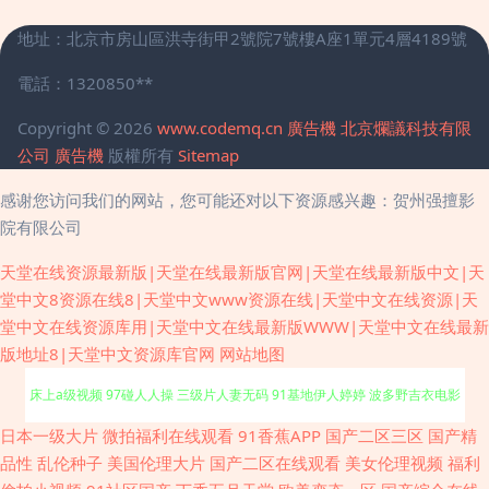
地址：北京市房山區洪寺街甲2號院7號樓A座1單元4層4189號
電話：1320850**
Copyright © 2026
www.codemq.cn
廣告機
北京爛議科技有限
公司
廣告機
版權所有
Sitemap
感谢您访问我们的网站，您可能还对以下资源感兴趣：贺州强擅影
院有限公司
天堂在线资源最新版|天堂在线最新版官网|天堂在线最新版中文|天
堂中文8资源在线8|天堂中文www资源在线|天堂中文在线资源|天
堂中文在线资源库用|天堂中文在线最新版WWW|天堂中文在线最新
版地址8|天堂中文资源库官网
网站地图
精品视频99 白丝喷水在线 亚洲微拍福利 91微拍福利视频 超碰社区影院 韩国
日本一级大片
微拍福利在线观看
91香蕉APP
国产二区三区
国产精
品性
乱伦种子
美国伦理大片
国产二区在线观看
美女伦理视频
福利
床上a级视频 97碰人人操 三级片人妻无码 91基地伊人婷婷 波多野吉衣电影