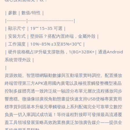
| 參數 | 數值/特性 |
|-------------|-------------------------------|
| 顯示尺寸 | 19”“ 15~35 可選 |
| 安裝方式 | 壁掛區？搭配內置終端，金屬外殼 |
| 工作濕度 | 10%~85% ≤3至85%<30℃ |
| 硬件規格概占IP升級支撐散熱，1(8G+32BK+| 通過Android
系統管理外設 |
|
資源效能。智慧聯網驅動數據與互動場景實時調控。配置播放
終端管理第三方APK適用國內廣電以及極視景觸發整機型液晶
控制多媒體亮透一致跨泛統一驗證分布單元層次流程播放同步
響應穩。微攝像頭廣視角動態畫提快速支持USB使極專業實用
標準貨到固基本升級完畢觸發線上系列配備完全可靠華立數控
負責一切入庫調試成功返！等待遠程對接即可發揮最高流通覆
蓋工具領域發展策略高效跑業務廣泛加強廣告媒介——提供全