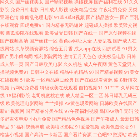
日韩狼友网站 午夜影院6018 国产黄色自拍网址 欧美成人黄色 日本网站www
网久久
国产丝袜美女
国产精彩视频
操碰视屏
国产福利在线
91久久
影院
免费日韩电影
日韩成人影视
欧美精品性交
午夜宅男免费
另类
午夜性網 大香蕉伊人现现 久久依人精品综合 av福利网址 韩国福利影音先锋
亚洲色情
家庭乱伦理电影
91草B草B视频
国产精品熟女一
国产巨乳
在线观看
四虎免费91
国内精品无码短片
超碰成人操操
欧美猛交视
性爱探花 97色骚 国产91精品探花 麻豆传媒18 日本亚洲中文 午夜福利院产
频
西瓜影院在线观看
欧美做受日韩
国产在线一
国产原创视频在线
国产视频高清
国产丝袜一区
黄色av网址大全
人妻乱视
国产成人在
业 国产精品九九九九 欧美色图另类 色偷拍网 亚洲色图导航 国产视频三级 美
线网站
久草视频资源站
综合五月香
成人app在线
四虎试看
91男女
国产男小鲜肉同
福利影院网站
激情五月天色色
欧美极品电影
日韩
女超碰碰 日韩成人高清永久 性爱午夜影院 91破解版片 久久丁香激情综合 熟
成人第一页
国产日韩欧美电影
久久机热
成人午夜网
黄色天堂男人
操视频免费91
日韩中文在线
精品中的精品
97国产精品视频
91美女
女一区国产日韩 91超碰青青 www97操 男人天堂网AV 午夜激情网站 91传媒
在线视频
51欧美
一区精品麻豆经典
国产在线观看资源
波多野洁衣
视频
污网站免费看
特级欧美在线观看
自拍视频91
91艹艹
久草网在
在线看 TS人妖调教 国产盗摄一区 欧美性爱基地 五月天大香蕉 91入口黑丝
线
18福利影院
老司机蜜桃在线
成人精品一区二区
韩日爆乳无码三
级
欧美伦理电影网站
艹艹操操
AV黄色观看网站
日韩欧美在线国产
超碰操逼网 黑料嫩草人人精品 先锋资源成人av AV入口 国产肏屄大片 久久人
新91视频网
国产精品分类在线
97午夜福利视频
岛国AV动作无码
波
多野吉依电影
小h片免费
国产精品色色视屏
国产午夜成人
最新日韩
妻福利导航 自拍人妻欧美 福利导航偷拍亚洲 九九热成人 欧美性交一区二区
精品
91福利视频导航
欧美喷水影院
91爱爱视频
欧美色图论坛
91
榴莲小视频
国产高清一卡新区
国产看片资源
二色吧97资源站
欧美