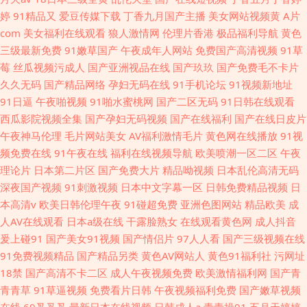
婷
91精品又
爱豆传媒下载
丁香九月国产主播
美女网站视频黄
A片
com
美女福利在线观看
狼人激情网
伦理片香港
极品福利导航
黄色
三级最新免费
91嫩草国产
午夜成年人网站
免费国产高清视频
91草
莓
丝瓜视频污成人
国产亚洲视品在线
国产玖玖
国产免费毛不卡片
久久无码
国产精品网络
孕妇无码在线
91手机论坛
91视频新地址
91日逼
午夜啪视频
91啪水蜜桃网
国产二区无码
91日韩在线观看
西瓜影院视频全集
国产孕妇无码视频
国产在线福利
国产在线日皮片
午夜神马伦理
毛片网站美女
AV福利激情毛片
黄色网在线播放
91视
频免费在线
91午夜在线
福利在线视频导航
欧美喷潮一区二区
午夜
理论片
日本第二片区
国产免费大片
精品呦视频
日本乱伦高清无码
深夜国产视频
91刺激视频
日本中文字幕一区
日韩免费精品视频
日
本高清v
欧美日韩伦理午夜
91碰超免费
亚洲色图网站
精品欧美
成
人AV在线观看
日本a级在线
干露脸熟女
在线观看黄色网
成人抖音
爰上碰91
国产美女91视频
国产情侣片
97人人看
国产三级视频在线
91免费视频精品
国产精品另类
黄色AV网站人
黄色91福利社
污网址
18禁
国产高清不卡二区
成人午夜视频免费
欧美激情福利网
国产青
青青草
91草逼视频
免费看片日韩
午夜视频福利免费
国产嫩草视频