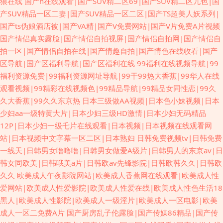
狼在线
国产h在线观看|国产SUV精二区69|国产SUV精二区九色|国
产SUV精品一区二妻|国产SUV精品一区二区|国产TS超美人妖系列|
国产ts伪娘酒店被|国产VA精|国产V免费网站|国产V片免费A片视频
国产情侣真实露脸|国产情侣自拍视屏|国产情侣自拍网|国产情侣自
拍一区|国产情侣自拍在线|国产情趣自拍|国产情色在线收看|国产
区导航|国产区福利导航|国产区福利在线
99福利在线视频导航|99
福利资源免费|99福利资源网址导航|99干99热大香蕉|99华人在线
观看视频|99精彩在线视频色|99精品导航|99精品女同性恋|99久
久大香蕉|99久久东京热
日本三级做AA视频|日本色小妹视频|日本
少妇aa一级特黄大片|日本少妇三级HD激情|日本少妇无码精品
12P|日本少妇一级乇片在线观看|日本视频|日本视频在线观看网
站|日本视频中文字幕一区二区|日本熟妇
日韩免费视频tv|日韩免费
一线天|日韩男女噜噜噜|日韩男女做爱A级片|日韩男人的东京av|日
韩女同欧美|日韩哦美a片|日韩欧av先锋影院|日韩欧韩久久|日韩欧
久久
欧美成人午夜影院网站|欧美成人香蕉网在线观看|欧美成人性
爱网站|欧美成人性爱影院|欧美成人性爱在线|欧美成人性色生活18
黑人|欧美成人性影院|欧美成人一级淫片|欧美成人一区电影|欧美
成人一区二免费A片
国产厨房乱子伦露脸|国产传媒86精品|国产传