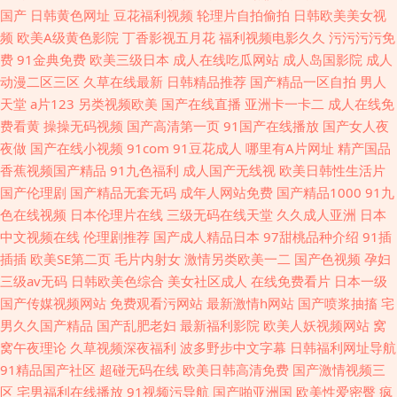
国产
日韩黄色网址
豆花福利视频
轮理片自拍偷拍
日韩欧美美女视
频
欧美A级黄色影院
丁香影视五月花
福利视频电影久久
污污污污免
费
91金典免费
欧美三级日本
成人在线吃瓜网站
成人岛国影院
成人
动漫二区三区
久草在线最新
日韩精品推荐
国产精品一区自拍
男人
天堂
a片123
另类视频欧美
国产在线直播
亚洲卡一卡二
成人在线免
费看黄
操操无码视频
国产高清第一页
91国产在线播放
国产女人夜
夜做
国产在线小视频
91com
91豆花成人
哪里有A片网址
精产国品
香蕉视频国产精品
91九色福利
成人国产无线视
欧美日韩性生活片
国产伦理剧
国产精品无套无码
成年人网站免费
国产精品1000
91九
色在线视频
日本伦理片在线
三级无码在线天堂
久久成人亚洲
日本
中文视频在线
伦理剧推荐
国产成人精品日本
97甜桃品种介绍
91插
插插
欧美SE第二页
毛片内射女
激情另类欧美一二
国产色视频
孕妇
三级av无码
日韩欧美色综合
美女社区成人
在线免费看片
日本一级
国产传媒视频网站
免费观看污网站
最新激情h网站
国产喷浆抽搐
宅
男久久国产精品
国产乱肥老妇
最新福利影院
欧美人妖视频网站
窝
窝午夜理论
久草视频深夜福利
波多野步中文字幕
日韩福利网址导航
91精品国产社区
超碰无码在线
欧美日韩高清免费
国产激情视频三
区
宅男福利在线播放
91视频污导航
国产啪亚洲国
欧美性爱密臀
疯