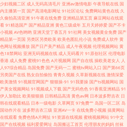
片 成人片大香蕉 免费av网站 香蕉导航 俺去也黄色图片 九一传媒网站入口
少妇视频二区
成人无码高清毛片
亚洲av激情电影
午夜导航在线
国
内主播第一页
国产高清电影网址
91社区论坛
免费网站黄色在线
久
AV黄色男人天堂 色香焦伊人久久 91免费视频网 青青久久99 自拍超碰
久偷拍高清亚洲
91午夜在线免费
亚洲精品第五页
麻豆网站在线观
看
91精选国产
国产精品亚洲
黄色三级成年
五月天婷婷爱
国产不卡
小视频
AV色哟哟
亚洲天堂丁香五月
91社网
美女视频黄全免费
国产
精品第一页国
另类区另类欧美
欧美色图乱伦小说
免费成人软件
黄
色网址视频播放
国产日产美产精品
成人午夜视频
伦理视频网站
黄
色18禁网站
亚洲无码视频在线
成人无码看片
91原创社区
伦理电影
香港
成人免费
蜜桃91色色
A片视频网
国产自在线
操欧美老女人
人
人97综合精品
岛国免费
国产无码一二
蜜桃tv网站入口
国产第66页
另类国产在线
熟女自拍偷拍
青青久视频
久草新视频在线
激情深爱
欧美激情
91视频官网国产
狠狠操-91
91我要操
国产ts视频网站
国
产美女视频网站
91视频成人下载
国产无码色色
91香蕉亚洲精品
91
伊人加勒比
欧美狠狠插
日韩精品高清
黄色av网
日本波多野吉衣
日
韩在线观看精品
日本一级电影
久草网页
97免费艹
岛国一区二区
岛
国动作片在
波多野吉衣三级
亚洲AV一卡
在线免费小视频
搞黄网站
在线观看
免费色情A片网扯
91资源在线视频
蜜桃视频网站
91中文
国产在线视频
福利爱爱网址
岛国搬运工首页
伦理朋友的妈妈
丝袜