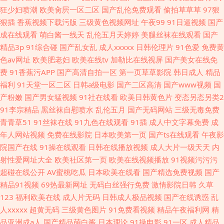
狂少妇喷潮
欧美肏屄一区二区
国产乱伦免费观看
偷拍草草草
97狠
狠插
香蕉视频下载污版
三级黄色视频网址
午夜99
91日逼视频
国产
成在线观看
萌白酱一线天
乱伦五月天婷婷
美腿丝袜在线观看
国产
精品3p
91综合碰
国产乱女乱
成人xxxxx
日韩伦理片
91色爱
免费黄
色av网址
欧美肥老妇
欧美在线tv
加勒比在线视屏
国产美女在线免
费
91香蕉污APP
国产高清自拍一区
第一页草草影院
韩日成人
精品
福利
91天堂一区二区
日韩a级电影
国产二区高清
国产www视频
国
产粉嫩
国产男女猛视频
91社在线看
欧美日韩黄色片
变态另态另类2
91李宗精品
黑丝袜自慰喷水
乱伦五月
国产无码网站
三级无毒免费
青青草51
91丝袜在线
91九色在线观看
91插
成人中文字幕免费
成
年人网站视频
免费在线影院
日本欧美第一页
国产ts在线观看
午夜影
院国产在线
91操在线观看
日韩在线播放视频
成人大片一级天天
内
射性爱网址大全
欧美社区第一页
欧美在线视频播放
91视频污污污
超碰在线公开
AV蜜桃吃瓜
日本欧美在线看
国产精选免费视频
国产
精品91视频
69热最新网址
无码白丝强行免费
激情影院日韩
久草
123
福利欧美在线
成人片无码
日韩成人极品视频
国产在线诱惑
乱
人xxxxx
超黄无码
三级黄色图片
91免费看视频
精品午夜福利网
精
品亚洲成a人
国产精品萌白酱
日本理论
91操电影
91一区
成人精品