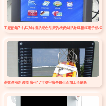
工廠熱銷7寸多功能禮品紀念品廣告機促銷品數碼相框電子相框相
高效傳播新選擇 廣州17寸樓宇廣告機生產加工全解析