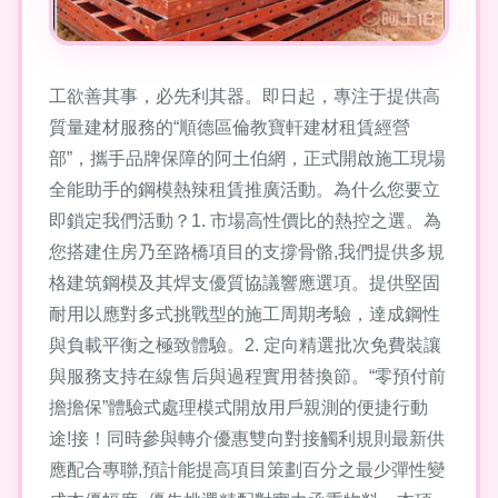
工欲善其事，必先利其器。即日起，專注于提供高
質量建材服務的“順德區倫教寶軒建材租賃經營
部”，攜手品牌保障的阿土伯網，正式開啟施工現場
全能助手的鋼模熱辣租賃推廣活動。為什么您要立
即鎖定我們活動？1. 市場高性價比的熱控之選。為
您搭建住房乃至路橋項目的支撐骨骼,我們提供多規
格建筑鋼模及其焊支優質協議響應選項。提供堅固
耐用以應對多式挑戰型的施工周期考驗，達成鋼性
與負載平衡之極致體驗。2. 定向精選批次免費裝讓
與服務支持在線售后與過程實用替換節。“零預付前
擔擔保”體驗式處理模式開放用戶親測的便捷行動
途!接！同時參與轉介優惠雙向對接觸利規則最新供
應配合專聯,預計能提高項目策劃百分之最少彈性變