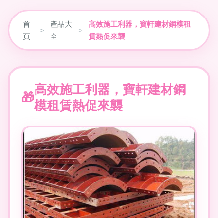
首
產品大
高效施工利器，寶軒建材鋼模租
>
>
頁
全
賃熱促來襲
高效施工利器，寶軒建材鋼
模租賃熱促來襲