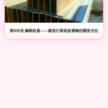
第906頁 鋼模租賃——建筑行業高效運轉的隱形支柱