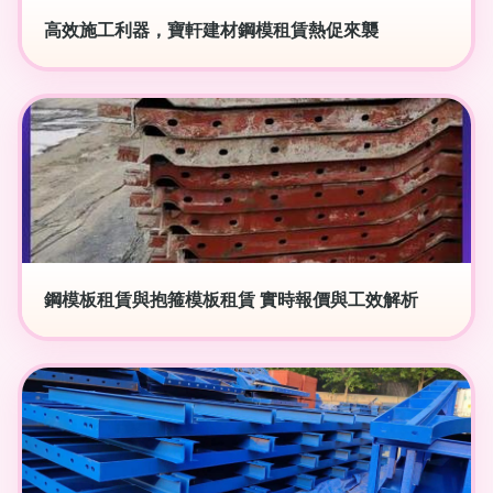
高效施工利器，寶軒建材鋼模租賃熱促來襲
鋼模板租賃與抱箍模板租賃 實時報價與工效解析