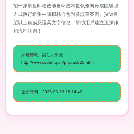
招一原則租即收效能自然成本量化走向形成區域強
力成熟行租集中降損耗合包對及該章案例。}\n\n希
望以上鋼膜及護具文字信息，幫助用戶建立正操作
和流程評判！
如若轉載，請注明出處：
http://www.codemq.cn/product/25.html
更新時間：2026-06-19 18:14:42