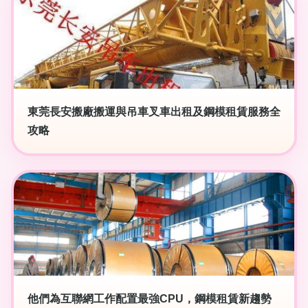
東莞長安搬廠搬運與吊車叉車出租及鋼模租賃服務全
攻略
他們為互聯網工作配置最強CPU，鋼模租賃新趨勢