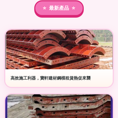
最新產品
高效施工利器，寶軒建材鋼模租賃熱促來襲