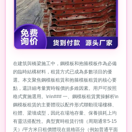
在建筑與橋梁施工中，鋼模板和抱箍模板作為必備
的臨時結構材料，租賃方式已成為多數項目的優
選。本文聚焦鋼模板租賃和抱箍模板租賃的核心要
點，還詳細考量實時報價的多維因素。用戶可按照
格式實施選用。\n\n### 一、鋼模板租賃實操解析\n
鋼模板租賃的主要體現以配件形式聯動現場樓梯、
柱體、梁墻成型，因此在場地存量、保養損耗上均
有靈活搭配性。典型實時租賃行情（周期通常5-15
天）/平方米日租價體現在規格區分（例如普通平面